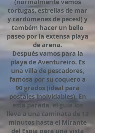
(normalmente vemos
tortugas, estrellas de mar
y cardúmenes de peces!) y
também hacer un bello
paseo por la extensa playa
de arena.
Después vamos para la
playa de Aventureiro. Es
una villa de pescadores,
famosa por su coquero a
90 grados (ideal para
postales inolvidables
). En
esta parada, el guia los
lleva a una caminata de 12
minutos hasta el Mirante
del Espía para una vista