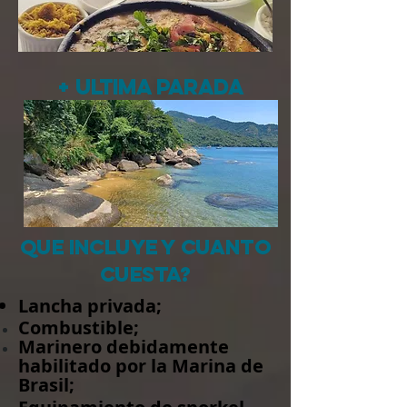
+ ULTIMA PARADA
QUE INCLUye y cUANTO
CUeSTA?
Lancha privada;
Combustible;
Marinero debidamente
habilitado por la Marina de
Brasil;