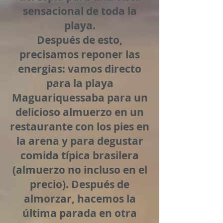
sensacional de toda la
playa.
Después de esto,
precisamos reponer las
energias: vamos directo
para la playa
Maguariquessaba para un
delicioso almuerzo en un
restaurante con los pies en
la arena y para degustar
comida típica brasilera
(almuerzo no incluso en el
precio). Después de
almorzar, hacemos la
última parada en otra