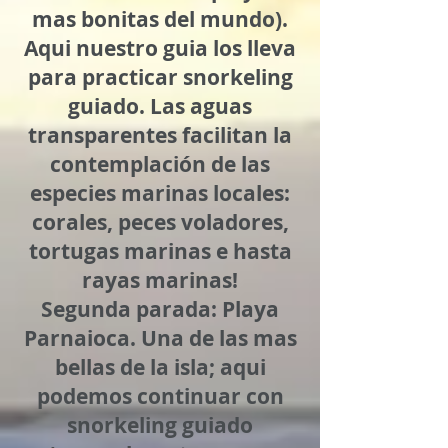
mas bonitas del mundo).
Aqui nuestro guia los lleva
para practicar snorkeling
guiado. Las aguas
transparentes facilitan la
contemplación de las
especies marinas locales:
corales, peces voladores,
tortugas marinas e hasta
rayas marinas!
Segunda parada: Playa
Parnaioca. Una de las mas
bellas de la isla; aqui
podemos continuar con
snorkeling guiado