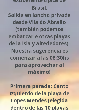
exuberante típica de
Brasil.
Salida en lancha privada
desde Vila do Abraão
(también podemos
embarcar e otras playas
de la isla y alrededores).
Nuestra sugerencia es
comenzar a las 08:30hs
para aprovechar al
máximo!
​Primera parada: Canto
Izquierdo de la playa de
Lopes Mendes (elegida
dentro de las 10 playas