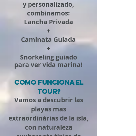
y personalizado,
combinamos:
Lancha Privada
+
Caminata Guiada
+
Snorkeling guiado
para ver vida marina!
COMO FUNCIONA el
tour?
Vamos a descubrir las
playas mas
extraordinárias de la isla,
con naturaleza