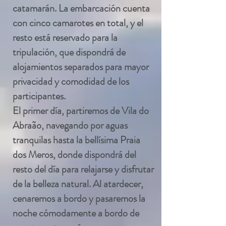
catamarán. La embarcación cuenta
con cinco camarotes en total, y el
resto está reservado para la
tripulación, que dispondrá de
alojamientos separados para mayor
privacidad y comodidad de los
participantes.
El primer día, partiremos de Vila do
Abraão, navegando por aguas
tranquilas hasta la bellísima Praia
dos Meros, donde dispondrá del
resto del día para relajarse y disfrutar
de la belleza natural. Al atardecer,
cenaremos a bordo y pasaremos la
noche cómodamente a bordo de