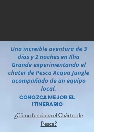
Una increíble aventura de 3
días y 2 noches en Ilha
Grande experimentando el
chater de Pesca Acqua Jungle
acompañado de un equipo
local.
CONOZCA MEJOR EL
itinerario
¿Cómo funciona el Chárter de
Pesca?