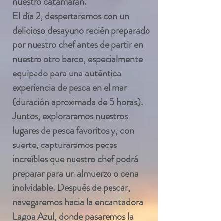
nuestro catamarán.
El día 2, despertaremos con un
delicioso desayuno recién preparado
por nuestro chef antes de partir en
nuestro otro barco, especialmente
equipado para una auténtica
experiencia de pesca en el mar
(duración aproximada de 5 horas).
Juntos, exploraremos nuestros
lugares de pesca favoritos y, con
suerte, capturaremos peces
increíbles que nuestro chef podrá
preparar para un almuerzo o cena
inolvidable. Después de pescar,
navegaremos hacia la encantadora
Lagoa Azul, donde pasaremos la