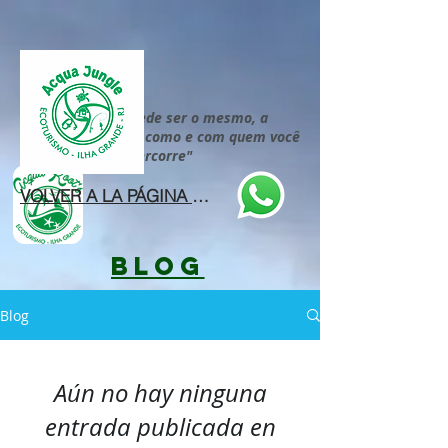
"O roteiro puede ser o mesmo, a
diferença está em como e com quem você
percorre"
VOLVER A LA PÁGINA DE INICIO
BLOG
Blog
Aún no hay ninguna
entrada publicada en