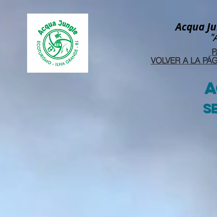
Acqua Ju
"
P
A
s