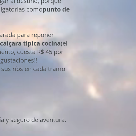
gar al destino, porque
ligatorias como
punto de
arada para reponer
caiçara tipica
cocina
(el
ento, cuesta R$ 45 por
gustaciones!!
y sus ríos en cada tramo
uía y seguro de aventura.