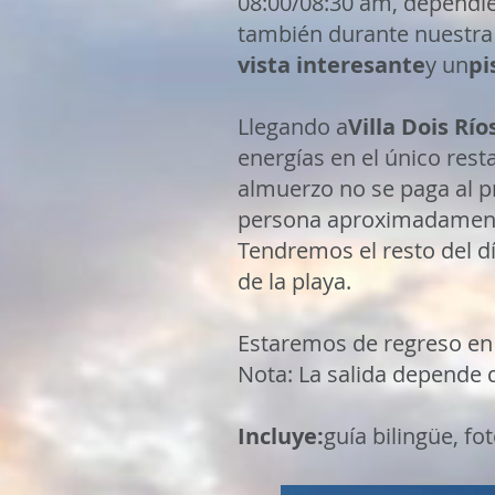
08:00/08:30 am, dependie
también durante nuestra
vista interesante
y un
pi
Llegando a
Villa Dois Río
energías en el único res
almuerzo no se paga al p
persona aproximadamente)
Tendremos el resto del d
de la playa.
Estaremos de regreso en 
Nota: La salida depende d
Incluye:
guía bilingüe, fo