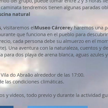
ndo del grupo, puede tomar entre 2 y 3 horas lle
 caminata tendremos tienen algunas paradas ob
scina natural
s
, visitaremos el
Museo Cárcere
y haremos una p
taurante que funciona en el pueblo para descubrir
recio, cada persona debe su almuerzo en el mom
. Una aventura con la naturaleza, cuentos y de
ía para dos playa de arena blanca, aguas azules 
Vila do Abraão alrededor de las 17:00.
e las condiciones climáticas.
tos y videos, todo previo y durante la actividad g